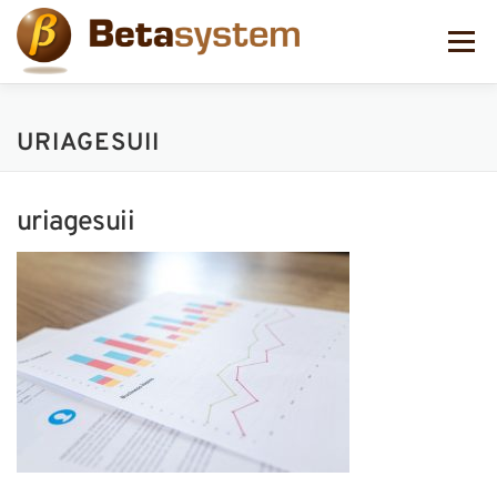
コ
ン
メニュー
テ
ン
ツ
へ
URIAGESUII
ス
キ
ッ
プ
uriagesuii