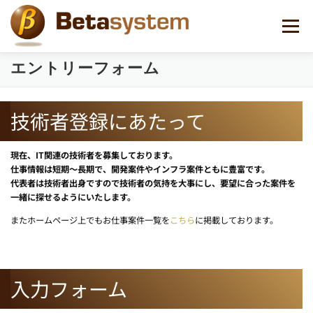
コ
ン
メニュー
テ
ン
ツ
エントリーフォーム
へ
ス
キ
技術者登録にあたって
ッ
プ
現在、IT関連の技術者を募集しております。
仕事情報は短期～長期で、開発案件やインフラ案件ともに豊富です。
代表者は技術者出身ですので技術者の気持を大事にし、要望に合った案件を
一緒に探せるようにいたします。
またホームページ上でもお仕事案件一覧を
こちら
に掲載しております。
入力フォーム