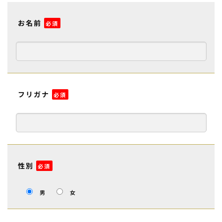
お名前
必須
フリガナ
必須
性別
必須
男
女