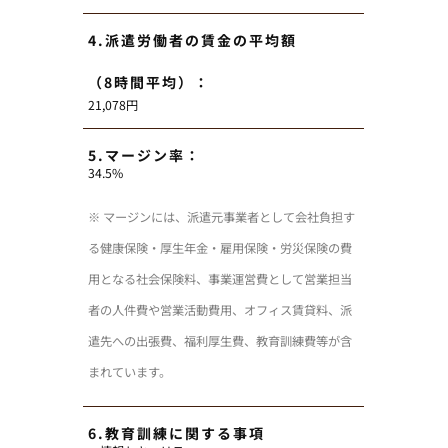
4.派遣労働者の賃金の平均額
（8時間平均）：
21,078円
5.マージン率：
34.5%
※ マージンには、派遣元事業者として会社負担す
る健康保険・厚生年金・雇用保険・労災保険の費
用となる社会保険料、事業運営費として営業担当
者の人件費や営業活動費用、オフィス賃貸料、派
遣先への出張費、福利厚生費、教育訓練費等が含
まれています。
6.教育訓練に関する事項