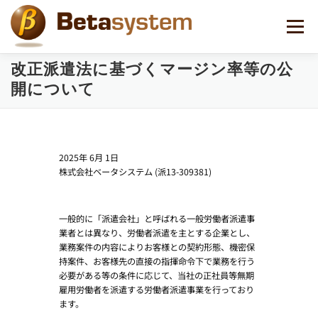
コ
ン
メニュー
テ
ン
ツ
改正派遣法に基づくマージン率等の公
へ
開について
ス
キ
ッ
プ
2025年 6月 1日
株式会社ベータシステム (派13-309381)
一般的に「派遣会社」と呼ばれる一般労働者派遣事
業者とは異なり、労働者派遣を主とする企業とし、
業務案件の内容によりお客様との契約形態、機密保
持案件、お客様先の直接の指揮命令下で業務を行う
必要がある等の条件に応じて、当社の正社員等無期
雇用労働者を派遣する労働者派遣事業を行っており
ます。