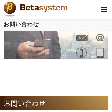
コ
ン
メニュー
テ
ン
ツ
お問い合わせ
へ
ス
キ
ッ
プ
お問い合わせ