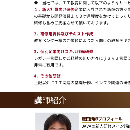
◆ 当社では、ＩＴ教育に関して以下のようなサー
１．新入社員向け研修
企業に入社された新卒の方々
の基礎から開発演習まで３ケ月程度をかけてじっく
研修も含めご支援させて頂いております。
2．研修用資料及びテキスト作成
教育ベンダー様のご依頼により新人向けの教育テキ
3．個別企業向けスキル移転研修
レガシー言語しかご経験の無い方々にｊａｖａ言語
非常に有用です。
4．その他研修
上記以外にＩＴ関連の基礎研修、インフラ関連の研
講師紹介
飯田講師プロフィール
JAVAの新人研修メイン