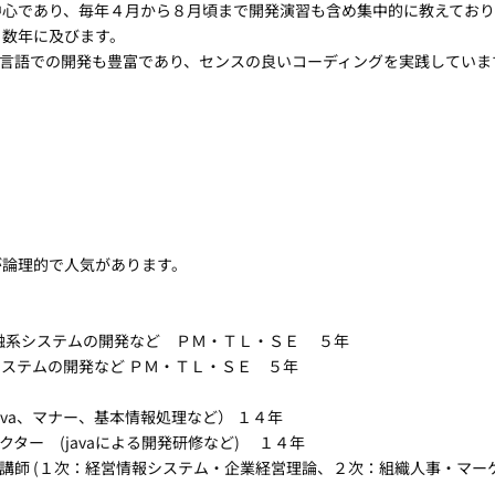
中心であり、毎年４月から８月頃まで開発演習も含め集中的に教えており
０数年に及びます。
ど他の言語での開発も豊富であり、センスの良いコーディングを実践していま
が論理的で人気があります。
よる金融系システムの開発など ＰＭ・ＴＬ・ＳＥ ５年
物流システムの開発など ＰＭ・ＴＬ・ＳＥ ５年
ava、マナー、基本情報処理など） １４年
クター (javaによる開発研修など) １４年
座講師 (１次：経営情報システム・企業経営理論、２次：組織人事・マーケ