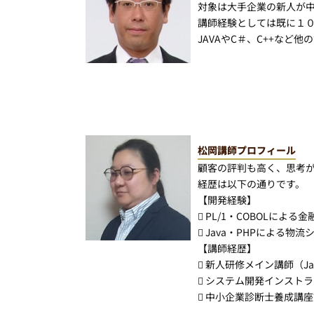
対象は大手企業の新人が
講師経験としては既に１
JAVAやC＃、C++な
松岡講師プロフィール
顧客の評判も高く、思考
経歴は以下の通りです。
【開発経験】
 PL/1・COBOLに
 Java・PHPによる
【講師経歴】
 新人研修メイン講師（J
 システム開発インストラ
 中小企業診断士養成講