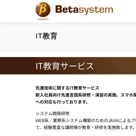
コ
ン
テ
ン
ツ
IT教育
へ
ス
キ
ッ
IT教育サービス
プ
先進技術に関するIT教育サービス
新入社員向け先進言語系研修・演習の実施、スマホ
への対応も行っております。
システム開発研修
WEB系／業務系システム構築のためのJAVAによる
て、経験豊富な講師陣が教育・研修を実施致します