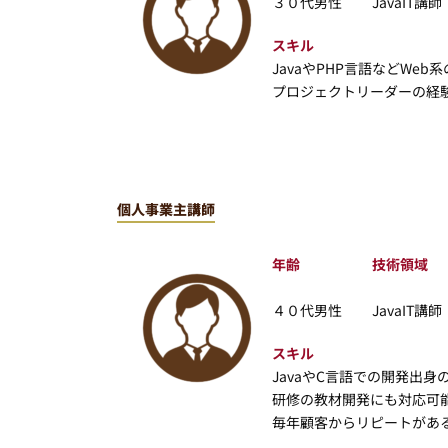
３０代男性
JavaIT講師
スキル
JavaやPHP言語などW
プロジェクトリーダーの経
個人事業主講師
年齢
技術領域
４０代男性
JavaIT講師
スキル
JavaやC言語での開発出
研修の教材開発にも対応可能
毎年顧客からリピートがあ