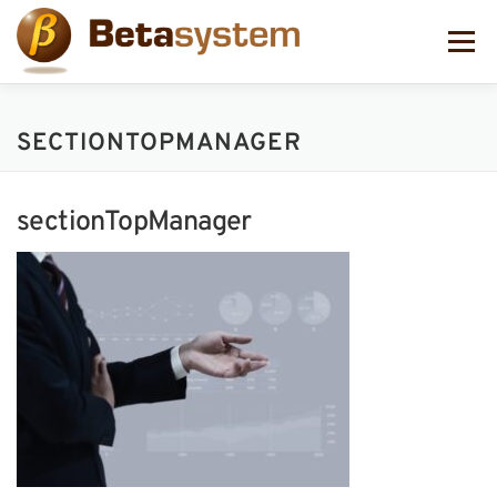
コ
ン
メニュー
テ
ン
ツ
へ
SECTIONTOPMANAGER
ス
キ
ッ
プ
sectionTopManager