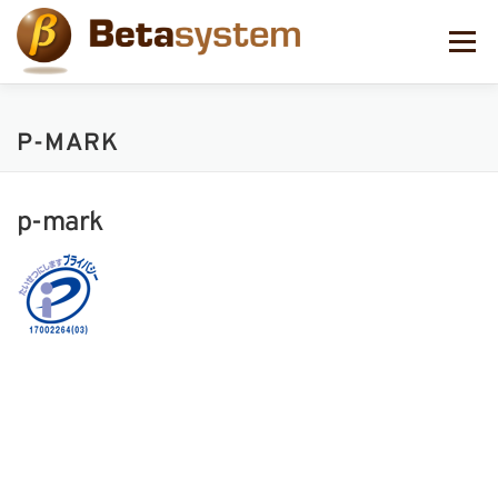
コ
ン
メニュー
テ
ン
ツ
へ
P-MARK
ス
キ
ッ
プ
p-mark