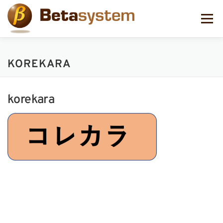
コ
ン
メニュー
テ
ン
ツ
へ
KOREKARA
ス
キ
ッ
プ
korekara