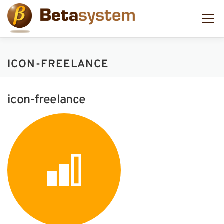
コ
ン
メニュー
テ
ン
ツ
へ
ICON-FREELANCE
ス
キ
ッ
プ
icon-freelance