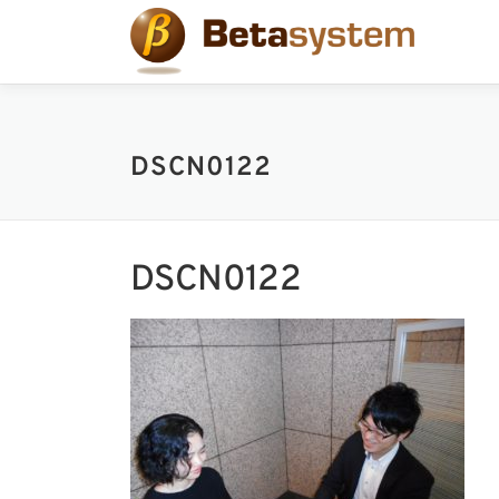
コ
ン
テ
ン
ツ
へ
DSCN0122
ス
キ
ッ
プ
DSCN0122