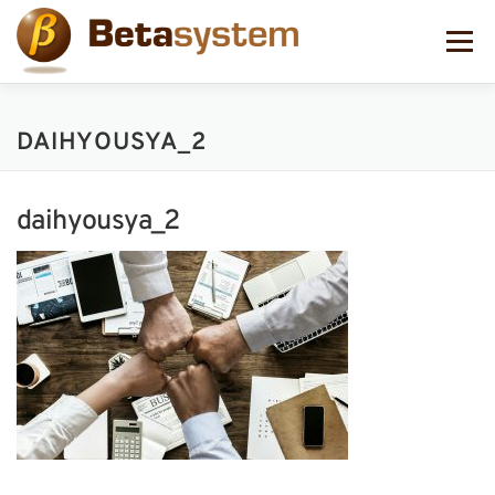
コ
ン
メニュー
テ
ン
ツ
へ
DAIHYOUSYA_2
ス
キ
ッ
プ
daihyousya_2