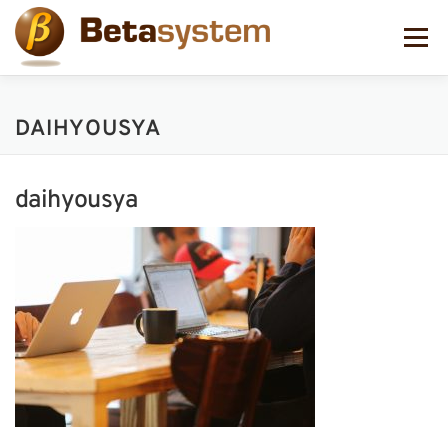
コ
ン
メニュー
テ
ン
ツ
へ
DAIHYOUSYA
ス
キ
ッ
プ
daihyousya