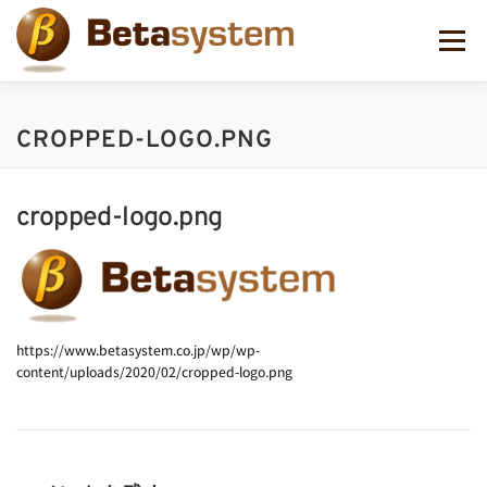
コ
ン
メニュー
テ
ン
ツ
へ
CROPPED-LOGO.PNG
ス
キ
ッ
プ
cropped-logo.png
https://www.betasystem.co.jp/wp/wp-
content/uploads/2020/02/cropped-logo.png