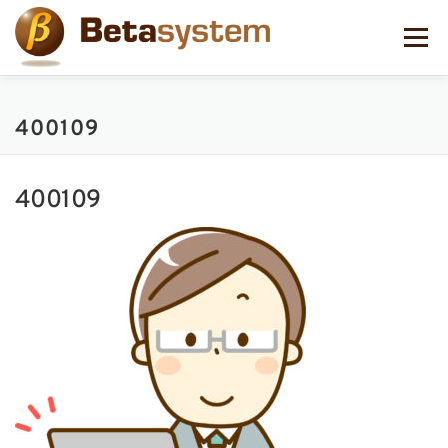
コ
ン
メニュー
テ
ン
ツ
へ
400109
ス
キ
ッ
プ
400109