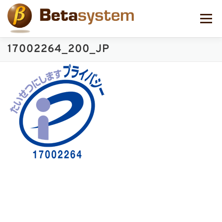
コ
ン
メニュー
テ
ン
ツ
17002264_200_JP
へ
ス
キ
ッ
プ