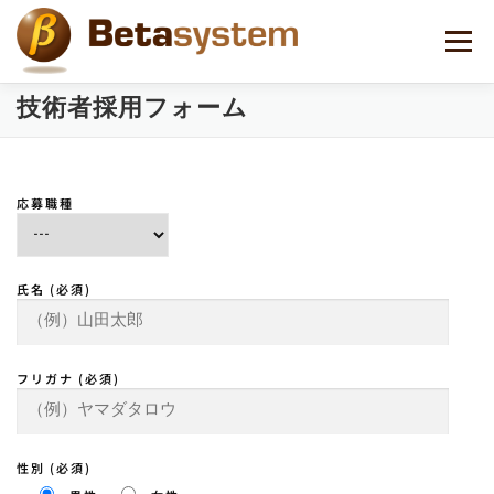
コ
ン
メニュー
テ
ン
ツ
技術者採用フォーム
へ
ス
キ
ッ
応募職種
プ
氏名 (必須)
フリガナ (必須)
性別 (必須)