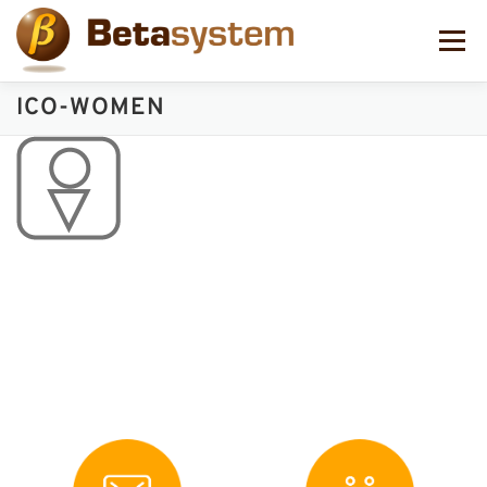
コ
ン
メニュー
テ
ン
ツ
ICO-WOMEN
へ
ス
キ
ッ
プ