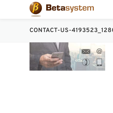
コ
ン
テ
ン
ツ
CONTACT-US-4193523_128
へ
ス
キ
ッ
プ