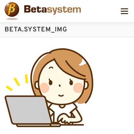
コ
ン
メニュー
テ
ン
ツ
BETA.SYSTEM_IMG
へ
ス
キ
ッ
プ