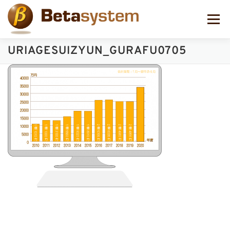
コ
ン
メニュー
テ
ン
ツ
URIAGESUIZYUN_GURAFU0705
へ
ス
キ
ッ
プ