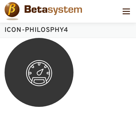
コ
ン
メニュー
テ
ン
ツ
ICON-PHILOSPHY4
へ
ス
キ
ッ
プ