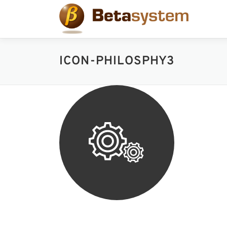
コ
ン
テ
ン
ツ
ICON-PHILOSPHY3
へ
ス
キ
ッ
プ