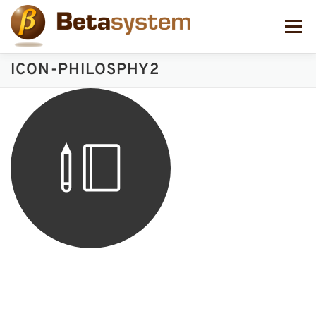
コ
ン
メニュー
テ
ン
ツ
ICON-PHILOSPHY2
へ
ス
キ
ッ
プ