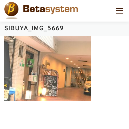
コ
ン
メニュー
テ
ン
ツ
SIBUYA_IMG_5669
へ
ス
キ
ッ
プ