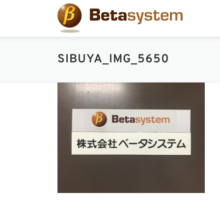
コ
ン
テ
ン
ツ
SIBUYA_IMG_5650
へ
ス
キ
ッ
プ