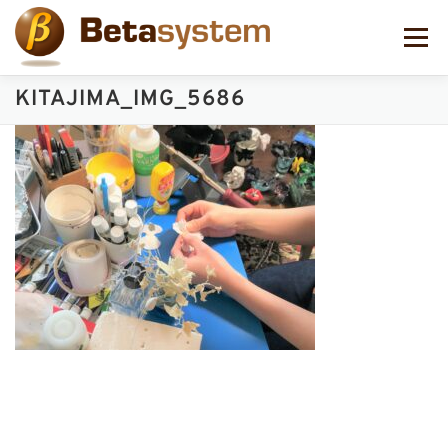
コ
ン
メニュー
テ
ン
ツ
KITAJIMA_IMG_5686
へ
ス
キ
ッ
プ