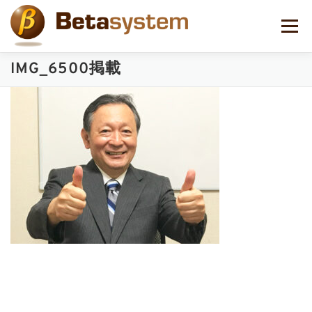
コ
ン
メニュー
テ
ン
ツ
IMG_6500掲載
へ
ス
キ
ッ
プ