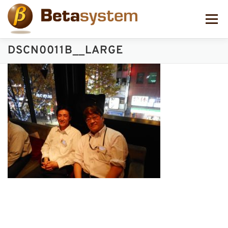
コ
ン
メニュー
テ
ン
ツ
DSCN0011B__LARGE
へ
ス
キ
ッ
プ