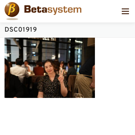
コ
ン
メニュー
テ
ン
ツ
DSC01919
へ
ス
キ
ッ
プ