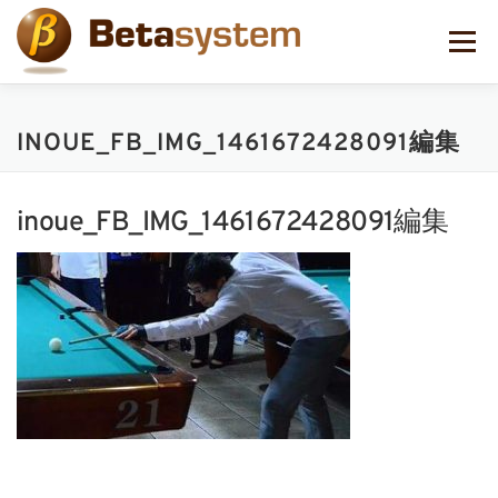
コ
ン
メニュー
テ
ン
ツ
へ
INOUE_FB_IMG_1461672428091編集
ス
キ
ッ
プ
inoue_FB_IMG_1461672428091編集