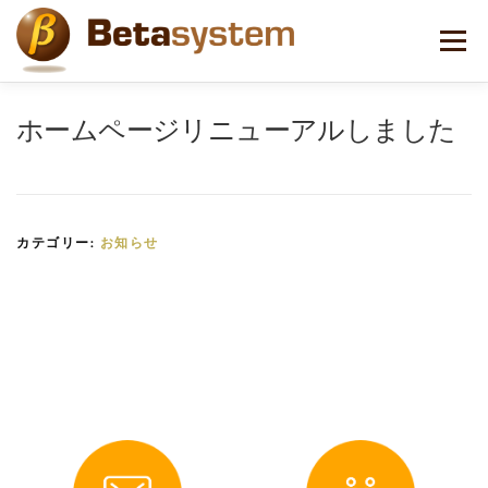
コ
ン
メニュー
テ
ン
ツ
へ
ホームページリニューアルしました
ス
キ
ッ
プ
カテゴリー:
お知らせ